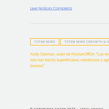
Leer Noticia Completa
TOTEM NEWS
TOTEM NEWS (GROWTH & L
Post
Andy Stalman, autor de HumanOffOn: “Las re
nos han hecho superficiales, mentirosos y agr
navigation
éramos”
© COPYRIGHT TOTEM 2026 -
LEGAL ADVICE