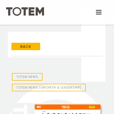
Skip
to
content
BACK
TOTEM Branding
T
Branding assistant
TOTEM NEWS
TOTEM NEWS (GROWTH & LEADERSHIP)