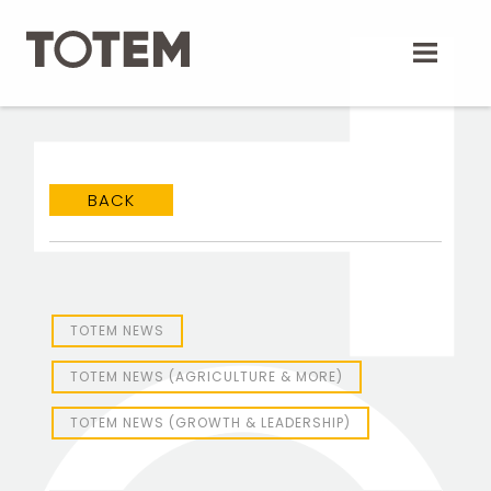
Skip
to
content
BACK
TOTEM Branding
T
Branding assistant
TOTEM NEWS
TOTEM NEWS (AGRICULTURE & MORE)
TOTEM NEWS (GROWTH & LEADERSHIP)